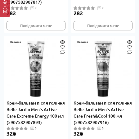
(5907582907817)
0
0
28₴
28₴
Повідомити мене
Повідомити мене
Продано
Продано
Крем-бальзам після гоління
Крем-бальзам після гоління
Belle Jardin Men’s Active
Belle Jardin Men’s Active
Care Extreme Energy 100 мл
Care Fresh&Cool 100 мл
(5907582907893)
(5907582907916)
0
0
32₴
32₴