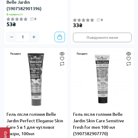
Belle Jardin
(5907582901396)
В наявності
0
0
53₴
33₴
Повідомити мене
Продано
Продано
Гель після гоління Belle
Гель після гоління Belle
Jardin Perfect Eleganse Skin
Jardin Skin Care Sensitive
Care 5 в 1 для чутливої
fresh for men 100 мл
Фільтр
шкіри, 100мл
(5907582907770)