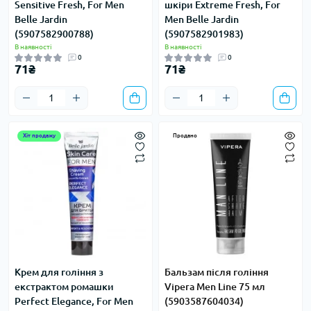
Sensitive Fresh, For Men
шкіри Extreme Fresh, For
Belle Jardin
Men Belle Jardin
(5907582900788)
(5907582901983)
В наявності
В наявності
0
0
71₴
71₴
Хіт продажу
Продано
Крем для гоління з
Бальзам після гоління
екстрактом ромашки
Vipera Men Line 75 мл
Perfect Elegance, For Men
(5903587604034)