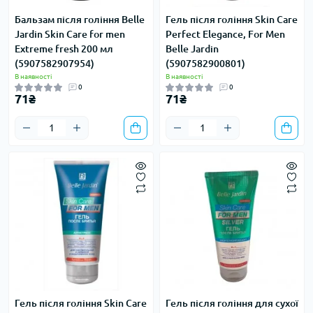
Бальзам після гоління Belle
Гель після гоління Skin Care
Jardin Skin Care for men
Perfect Elegance, For Men
Extreme fresh 200 мл
Belle Jardin
(5907582907954)
(5907582900801)
В наявності
В наявності
0
0
71₴
71₴
Гель після гоління Skin Care
Гель після гоління для сухої