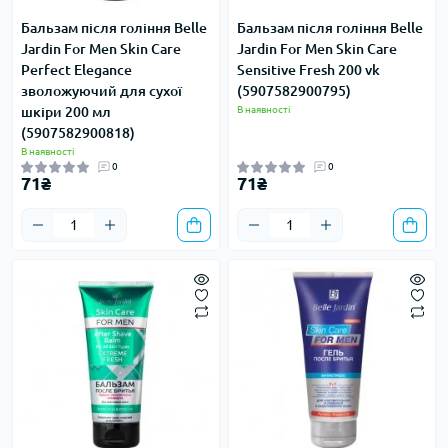
Бальзам після гоління Belle
Бальзам після гоління Belle
Jardin For Men Skin Care
Jardin For Men Skin Care
Perfect Elegance
Sensitive Fresh 200 vk
зволожуючий для сухої
(5907582900795)
шкіри 200 мл
В наявності
(5907582900818)
В наявності
0
0
71₴
71₴