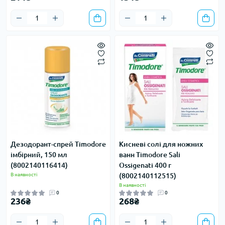
Дезодорант-спрей Timodore
Кисневі солі для ножних
імбірний, 150 мл
ванн Timodore Sali
(8002140116414)
Ossigenati 400 г
В наявності
(8002140112515)
В наявності
0
0
236₴
268₴