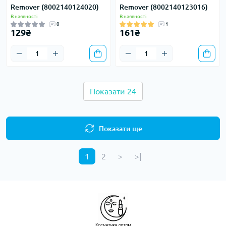
Remover (8002140124020)
Remover (8002140123016)
В наявності
В наявності
0
1
129₴
161₴
Показати 24
Показати ще
1
2
>
>|