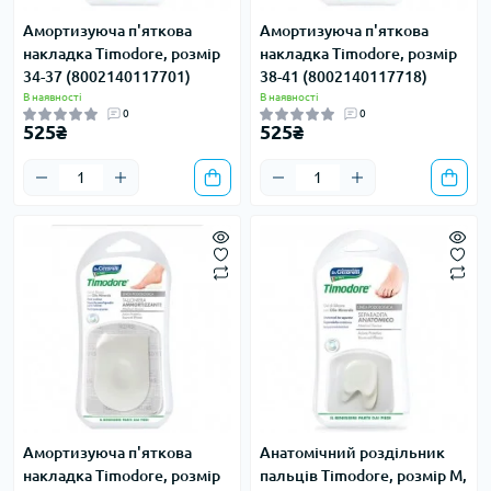
Амортизуюча п'яткова
Амортизуюча п'яткова
накладка Timodore, розмір
накладка Timodore, розмір
34-37 (8002140117701)
38-41 (8002140117718)
В наявності
В наявності
0
0
525₴
525₴
Амортизуюча п'яткова
Анатомічний роздільник
накладка Timodore, розмір
пальців Timodore, розмір M,