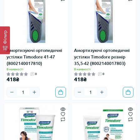
Фільтр
Амортизуючі ортопедичні
Амортизуючі ортопедичні
устілки Timodore 41-47
устілки Timodore розмір
(8002140017810)
35,5-42 (8002140017803)
В наявності
В наявності
0
0
418₴
418₴