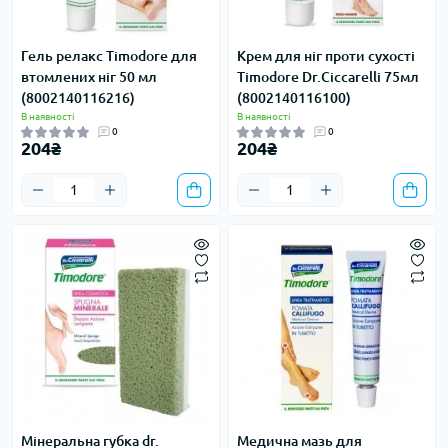
Гель релакс Timodore для
Крем для ніг проти сухості
втомлених ніг 50 мл
Timodore Dr.Ciccarelli 75мл
(8002140116216)
(8002140116100)
В наявності
В наявності
0
0
204₴
204₴
Мінеральна губка dr.
Медична мазь для