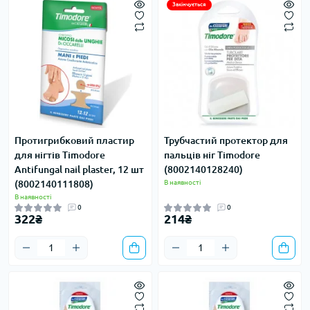
Закінчується
Протигрибковий пластир
Трубчастий протектор для
для нігтів Timodore
пальців ніг Timodore
Antifungal nail plaster, 12 шт
(8002140128240)
(8002140111808)
В наявності
В наявності
0
0
322₴
214₴