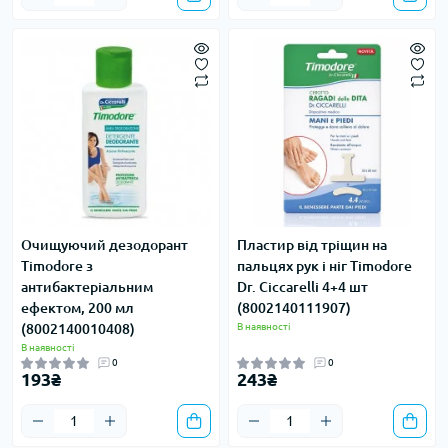
Очищуючий дезодорант
Пластир від тріщин на
Timodore з
пальцях рук і ніг Timodore
антибактеріальним
Dr. Ciccarelli 4+4 шт
ефектом, 200 мл
(8002140111907)
(8002140010408)
В наявності
В наявності
0
0
193₴
243₴