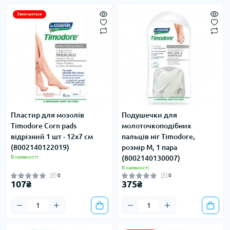
Закінчується
Пластир для мозолів
Подушечки для
Timodore Corn pads
молоточкоподібних
відрізний 1 шт - 12х7 см
пальців ніг Timodore,
(8002140122019)
розмір М, 1 пара
В наявності
(8002140130007)
В наявності
0
0
107₴
375₴