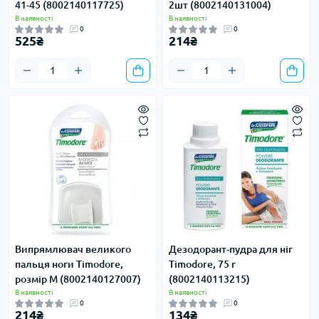
41-45 (8002140117725)
2шт (8002140131004)
В наявності
В наявності
0
0
525₴
214₴
Випрямлювач великого
Дезодорант-пудра для ніг
пальця ноги Timodore,
Timodore, 75 г
розмір M (8002140127007)
(8002140113215)
В наявності
В наявності
0
0
214₴
134₴