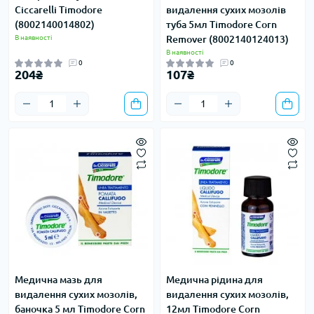
Ciccarelli Timodore
видалення сухих мозолів
(8002140014802)
туба 5мл Timodore Corn
В наявності
Remover (8002140124013)
В наявності
0
0
204₴
107₴
Медична мазь для
Медична рідина для
видалення сухих мозолів,
видалення сухих мозолів,
баночка 5 мл Timodore Corn
12мл Timodore Corn