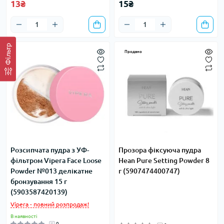
13₴
15₴
Фільтр
Продано
Розсипчата пудра з УФ-
Прозора фіксуюча пудра
фільтром Vipera Face Loose
Hean Pure Setting Powder 8
Powder №013 делікатне
г (5907474400747)
бронзування 15 г
(5903587420139)
Vipera - повний розпродаж!
В наявності
0