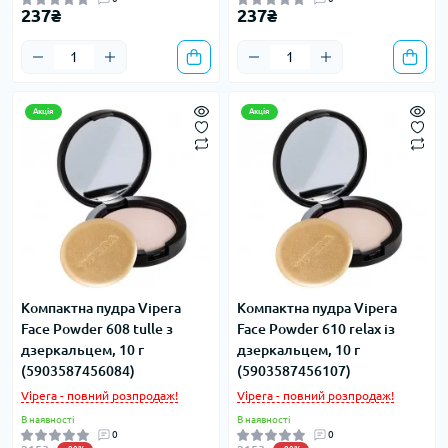
237₴
237₴
Акція
Акція
Компактна пудра Vipera
Компактна пудра Vipera
Face Powder 608 tulle з
Face Powder 610 relax із
дзеркальцем, 10 г
дзеркальцем, 10 г
(5903587456084)
(5903587456107)
Vipera - повний розпродаж!
Vipera - повний розпродаж!
В наявності
В наявності
0
0