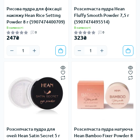
Рисова пудра для фіксації
Розсипчаста пудра Hean
макіяжу Hean Rice Setting
Fluffy Smooth Powder 7,5 г
Powder 8 г (5907474400709)
(5907474495514)
В наявності
В наявності
0
0
247₴
323₴
Розсипчаста пудра для
Розсипчаста пудра матуюча
очей Hean Satin Secret 5 г
Hean Bamboo Fixer Powder 8