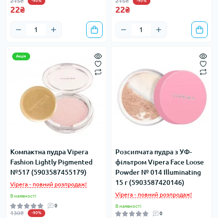
215₴
215₴
-90%
-90%
22₴
22₴
Акція
Компактна пудра Vipera
Розсипчата пудра з УФ-
Fashion Lightly Pigmented
фільтром Vipera Face Loose
№517 (5903587455179)
Powder № 014 Illuminating
15 г (5903587420146)
Vipera - повний розпродаж!
Vipera - повний розпродаж!
В наявності
0
В наявності
130₴
-90%
0