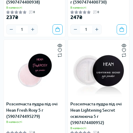
(5907474400938)
г (5907474400730)
В наявності
В наявності
0
0
237₴
247₴
Розсипчаста пудра під очі
Розсипчаста пудра під очі
Hean Fresh Rosy 5 г
Hean Lightening Secret
(5907474495279)
освілююча 5 г
В наявності
(5907474400952)
В наявності
0
0