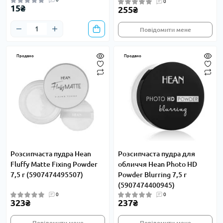
0
15₴
255₴
Повідомити мене
Продано
Продано
Розсипчаста пудра Hean
Розсипчаста пудра для
Fluffy Matte Fixing Powder
обличчя Hean Photo HD
7,5 г (5907474495507)
Powder Blurring 7,5 г
(5907474400945)
0
0
323₴
237₴
Повідомити мене
Повідомити мене