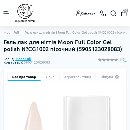
0
Клієнту
Moon Full
Гель лак для нігтів Moon Full Color Gel polish №CG1002 пісочн
Гель лак для нігтів Moon Full Color Gel
polish №CG1002 пісочний (5905123028083)
Бренд:
Moon Full
0
Код товару:
5905123028083
Все про товар
Опис
Характеристики
Відгуки
0