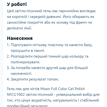
У роботі
Цей світло-пісочний гель-лак гармонійно виглядає
на короткій і середній довжині. Його обирають як
самостійне покриття або як основу під френч чи
делікатні лінії.
Нанесення
Підготувати нігтьову пластину та нанести базу,
просушити в лампі.
Розподілити перший тонкий шар кольору та
полімеризувати.
За потреби нанести другий шар для більшої
насиченості.
Закріпити результат топом.
Гель-лак для нігтів Moon Full Color Gel Polish
№CG1002 світло-пісочний - універсальний вибір для
тих, хто цінує акуратність, натуральність і стабільний
професійний результат.