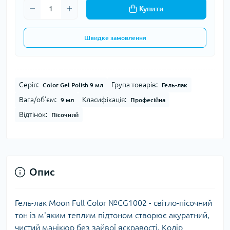
Купити
Швидке замовлення
Серія:
Група товарів:
Color Gel Polish 9 мл
Гель-лак
Вага/об’єм:
Класифікація:
9 мл
Професійна
Відтінок:
Пісочний
Опис
Гель-лак Moon Full Color №CG1002 - світло-пісочний
тон із м'яким теплим підтоном створює акуратний,
чистий манікюр без зайвої яскравості. Колір