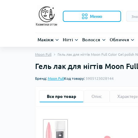
Меню
Макіяж
Нігті
Волосся
Обличчя
Moon Full
Гель лак для нігтів Moon Full Color Gel pol
Гель лак для нігтів Moon Fu
Бренд:
Moon Full
Код товару:
5905123028144
Все про товар
Опис
Характер