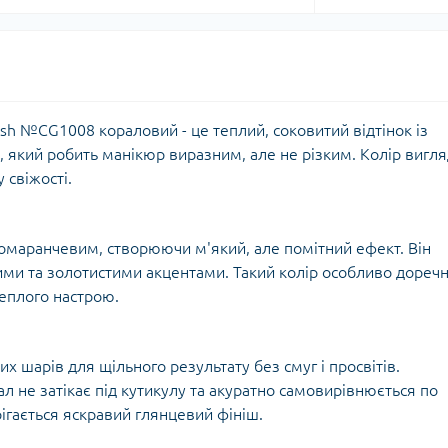
olish №CG1008 кораловий - це теплий, соковитий відтінок із
який робить манікюр виразним, але не різким. Колір вигля
 свіжості.
омаранчевим, створюючи м'який, але помітний ефект. Він
ими та золотистими акцентами. Такий колір особливо дореч
теплого настрою.
их шарів для щільного результату без смуг і просвітів.
л не затікає під кутикулу та акуратно самовирівнюється по
рігається яскравий глянцевий фініш.