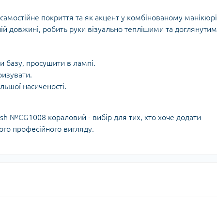
самостійне покриття та як акцент у комбінованому манікюрі
ній довжині, робить руки візуально теплішими та доглянутим
ти базу, просушити в лампі.
ризувати.
льшої насиченості.
olish №CG1008 кораловий - вибір для тих, хто хоче додати
ного професійного вигляду.