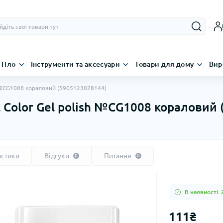
Тіло
Інструменти та аксесуари
Товари для дому
Вир
ish №CG1008 кораловий (5905123028144)
ll Color Gel polish №CG1008 кораловий
истики
Відгуки
Питання
0
0
В наявності: 
111₴