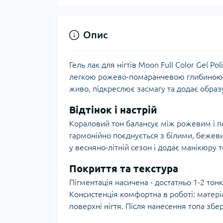
Опис
Гель лак для нігтів Moon Full Color Gel P
легкою рожево-помаранчевою глибиною, 
живо, підкреслює засмагу та додає образу
Відтінок і настрій
Кораловий тон балансує між рожевим і п
гармонійно поєднується з білими, бежев
у весняно-літній сезон і додає манікюру 
Покриття та текстура
Пігментація насичена - достатньо 1-2 тонк
Консистенція комфортна в роботі: матеріа
поверхні нігтя. Після нанесення топа збе