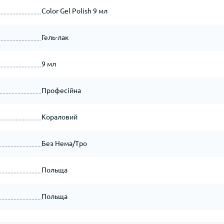
Color Gel Polish 9 мл
Гель-лак
9 мл
Професійна
Кораловий
Без Hема/Tро
Польща
Польща