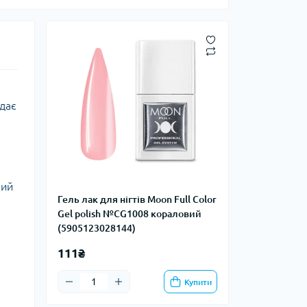
дає
ний
Гель лак для нігтів Moon Full Color
Gel polish №CG1008 кораловий
(5905123028144)
111₴
Купити