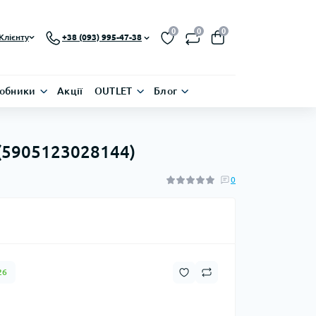
0
0
0
Клієнту
+38 (093) 995-47-38
обники
Акції
OUTLET
Блог
 (5905123028144)
0
26