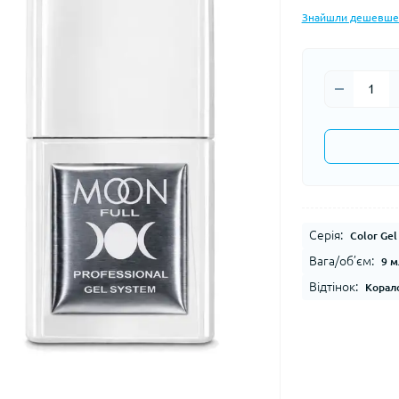
Знайшли дешевше
Серія:
Color Gel
Вага/об’єм:
9 м
Відтінок:
Корал