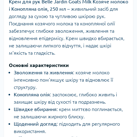
Крем для рук Belle Jardin Goats Milk Козяче молоко
і Конопляна олія, 250 мл
– живильний засіб для
догляду за сухою та чутливою шкірою рук.
Поєднання козячого молока та конопляної олії
забезпечує глибоке зволоження, живлення та
відновлення епідермісу. Крем швидко вбирається,
не залишаючи липкого відчуття, і надає шкірі
м’якість та гладкість.
Основні характеристики
Зволоження та живлення
: козяче молоко
інтенсивно пом'якшує шкіру та відновлює її
структуру.
Конопляна олія
: заспокоює, глибоко живить і
захищає шкіру від сухості та подразнень.
Швидке вбирання
: крем миттєво поглинається,
не залишаючи жирного блиску.
Щоденний догляд
: підходить для регулярного
використання.