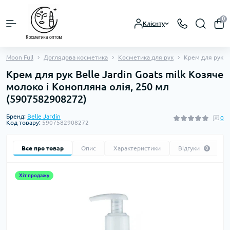
0
Клієнту
Moon Full
Доглядова косметика
Косметика для рук
Крем для рук Be
Крем для рук Belle Jardin Goats milk Козяче
молоко і Конопляна олія, 250 мл
(5907582908272)
Бренд:
Belle Jardin
0
Код товару:
5907582908272
Все про товар
Опис
Характеристики
Відгуки
0
Хіт продажу