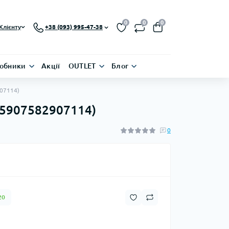
0
0
0
Клієнту
+38 (093) 995-47-38
обники
Акції
OUTLET
Блог
907114)
(5907582907114)
0
20