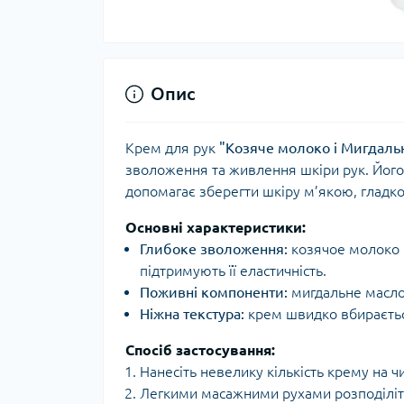
Опис
Крем для рук
"Козяче молоко і Мигдаль
зволоження та живлення шкіри рук. Його
допомагає зберегти шкіру м’якою, гладк
Основні характеристики:
Глибоке зволоження:
козячое молоко б
підтримують її еластичність.
Поживні компоненти:
мигдальне масло 
Ніжна текстура:
крем швидко вбирається
Спосіб застосування:
Нанесіть невелику кількість крему на чис
Легкими масажними рухами розподіліть