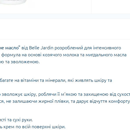
не масло"
від Belle Jardin розроблений для інтенсивного
 формула на основі козячого молока та мигдального масла
ою та зволоженою.
агате на вітаміни та мінерали, які живлять шкіру та
зволожує шкіру, роблячи її м’якою та захищеною від сухост
, не залишаючи жирної плівки, та дарує відчуття комфорту
ті та сухі руки.
 крем по всій поверхні шкіри.