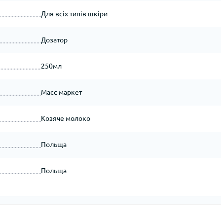
Для всіх типів шкіри
Дозатор
250мл
Масс маркет
Козяче молоко
Польща
Польща