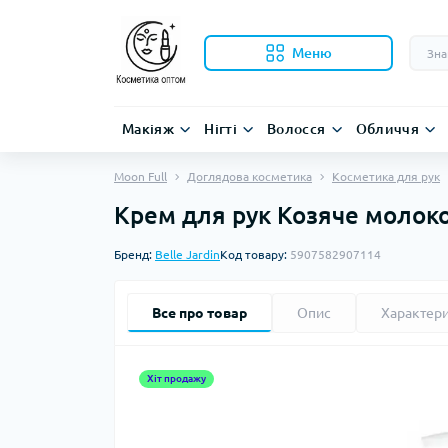
Меню
Макіяж
Нігті
Волосся
Обличчя
Moon Full
Доглядова косметика
Косметика для рук
Крем для рук Козяче молоко
Бренд:
Belle Jardin
Код товару:
5907582907114
Все про товар
Опис
Характер
Хіт продажу