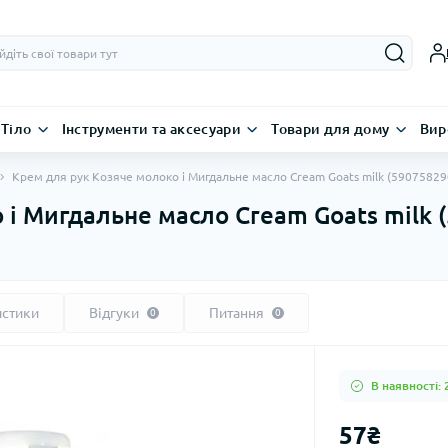
Тіло
Інструменти та аксесуари
Товари для дому
Вир
Крем для рук Козяче молоко і Мигдальне масло Cream Goats milk (5907582
 і Мигдальне масло Cream Goats milk 
истики
Відгуки
Питання
0
0
В наявності: 
57₴