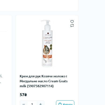
і.
Крем для рук Козяче молоко і
Мигдальне масло Cream Goats
.
milk (5907582907114)
57₴
Купити