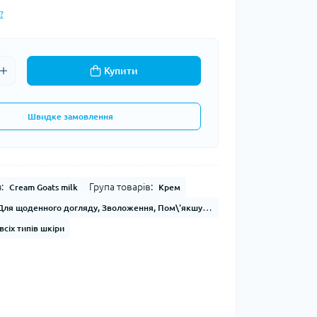
?
Купити
Швидке замовлення
:
Група товарів:
Cream Goats milk
Крем
Для щоденного догляду, Зволоження, Пом\'якшуючий
всіх типів шкіри