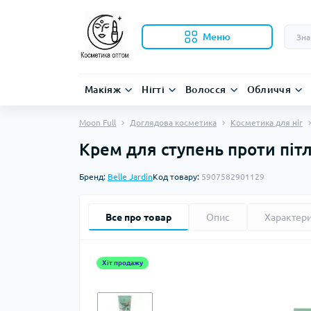
Меню
Макіяж
Нігті
Волосся
Обличчя
Moon Full
Доглядова косметика
Косметика для ніг
Крем для ступень проти пітл
Бренд:
Belle Jardin
Код товару:
5907582901129
Все про товар
Опис
Характер
Хіт продажу