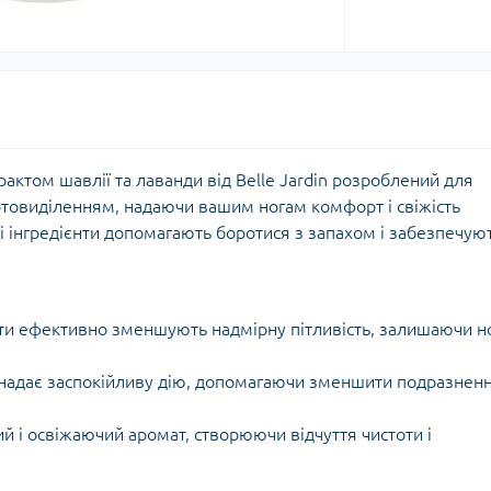
рактом шавлії та лаванди від Belle Jardin розроблений для
товиділенням, надаючи вашим ногам комфорт і свіжість
ні інгредієнти допомагають боротися з запахом і забезпечую
ти ефективно зменшують надмірну пітливість, залишаючи н
 надає заспокійливу дію, допомагаючи зменшити подразненн
й і освіжаючий аромат, створюючи відчуття чистоти і