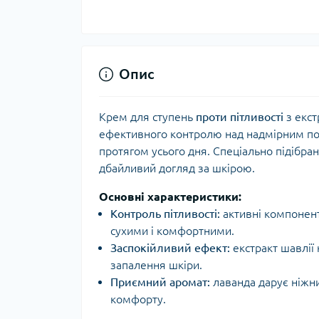
Опис
Крем для ступень
проти пітливості
з екст
ефективного контролю над надмірним по
протягом усього дня. Спеціально підібра
дбайливий догляд за шкірою.
Основні характеристики:
Контроль пітливості:
активні компонен
сухими і комфортними.
Заспокійливий ефект:
екстракт шавлії
запалення шкіри.
Приємний аромат:
лаванда дарує ніжни
комфорту.