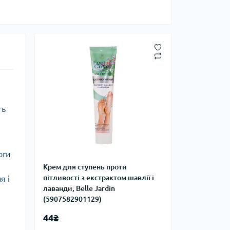
ть
оги
Крем для ступень проти
пітливості з екстрактом шавлії і
я і
лаванди, Belle Jardin
(5907582901129)
44₴