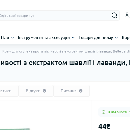
Тіло
Інструменти та аксесуари
Товари для дому
Вир
Крем для ступень проти пітливості з екстрактом шавлії і лаванди, Belle Jar
ивості з екстрактом шавлії і лаванди, 
истики
Відгуки
Питання
0
0
В наявності: 
44₴