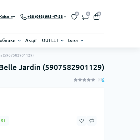
0
0
0
Клієнту
+38 (093) 995-47-38
обники
Акції
OUTLET
Блог
din (5907582901129)
Belle Jardin (5907582901129)
0
151