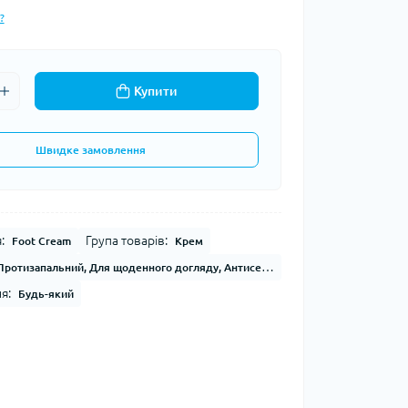
?
Купити
Швидке замовлення
:
Група товарів:
Foot Cream
Крем
Протизапальний, Для щоденного догляду, Антисептичний
я:
Будь-який