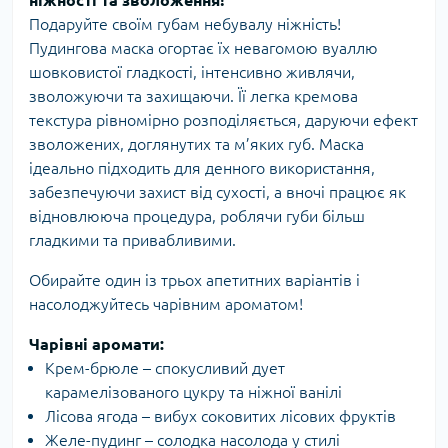
ніжності та зволоження!
Подаруйте своїм губам небувалу ніжність!
Пудингова маска огортає їх невагомою вуаллю
шовковистої гладкості, інтенсивно живлячи,
зволожуючи та захищаючи. Її легка кремова
текстура рівномірно розподіляється, даруючи ефект
зволожених, доглянутих та м’яких губ. Маска
ідеально підходить для денного використання,
забезпечуючи захист від сухості, а вночі працює як
відновлююча процедура, роблячи губи більш
гладкими та привабливими.
Обирайте один із трьох апетитних варіантів і
насолоджуйтесь чарівним ароматом!
Чарівні аромати:
Крем-брюле – спокусливий дует
карамелізованого цукру та ніжної ванілі
Лісова ягода – вибух соковитих лісових фруктів
Желе-пудинг – солодка насолода у стилі