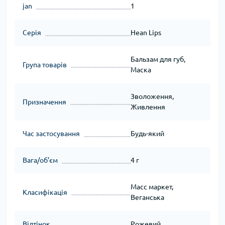
jan
1
Серія
Hean Lips
Бальзам для губ,
Група товарів
Маска
Зволоження,
Призначення
Живлення
Час застосування
Будь-який
Вага/об’єм
4 г
Масс маркет,
Класифікація
Веганська
Відтінок
Рожевий