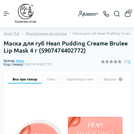
0
Клієнту
Moon Full
Декоративна косметика
Маска для губ Hean Pudding Creame 
Маска для губ Hean Pudding Creame Brulee
Lip Mask 4 г (5907474402772)
Бренд:
Hean
0
Код товару:
5907474402772
Все про товар
Опис
Характеристики
Відгуки
0