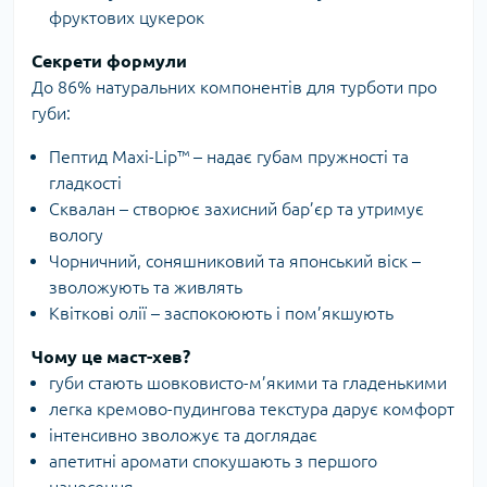
фруктових цукерок
Секрети формули
До 86% натуральних компонентів для турботи про
губи:
Пептид Maxi-Lip™ – надає губам пружності та
гладкості
Сквалан – створює захисний бар’єр та утримує
вологу
Чорничний, соняшниковий та японський віск –
зволожують та живлять
Квіткові олії – заспокоюють і пом’якшують
Чому це маст-хев?
губи стають шовковисто-м’якими та гладенькими
легка кремово-пудингова текстура дарує комфорт
інтенсивно зволожує та доглядає
апетитні аромати спокушають з першого