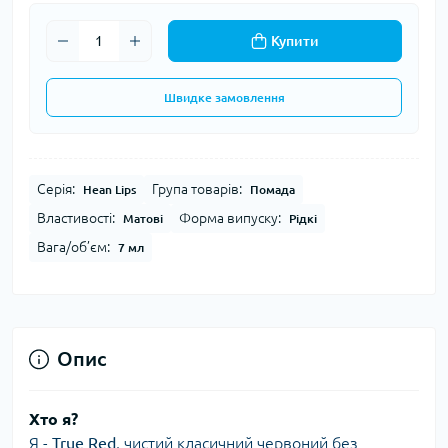
Купити
Швидке замовлення
Серія:
Група товарів:
Hean Lips
Помада
Властивості:
Форма випуску:
Матові
Рідкі
Вага/об’єм:
7 мл
Опис
Хто я?
Я -
True Red
, чистий класичний червоний без