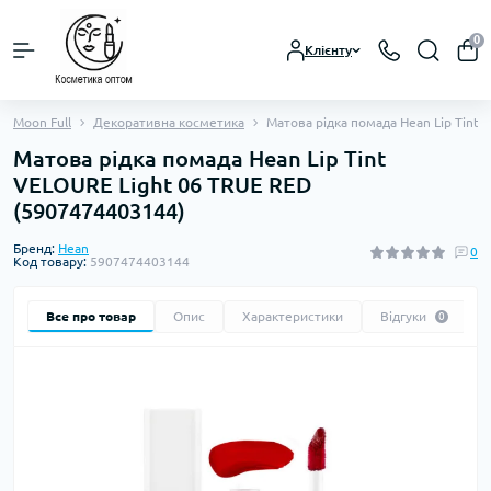
0
Клієнту
Moon Full
Декоративна косметика
Матова рідка помада Hean Lip Tint
Матова рідка помада Hean Lip Tint
VELOURE Light 06 TRUE RED
(5907474403144)
Бренд:
Hean
0
Код товару:
5907474403144
Все про товар
Опис
Характеристики
Відгуки
0