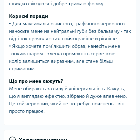
швидко фіксуюся і добре тримаю форму.
Корисні поради
• Для максимально чистого, графічного червоного
наносьте мене на нейтральні губи без бальзаму - так
відтінок проявляється найяскравіше й рівніше.
• Якщо хочете пом'якшити образ, нанесіть мене
тонким шаром і злегка промокніть серветкою -
колір залишиться виразним, але стане більш
стриманим.
Що про мене кажуть?
Мене обирають за силу й універсальність. Кажуть,
що я виглядаю ефектно, зібрано й дуже впевнено.
Це той червоний, який не потребує пояснень - він
просто працює.
Характеристики