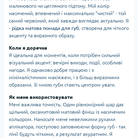
малинового чи цегляного підтону. Мій колір
насичений, впевнений і максимально "чистий" - той
самий червоний, який завжди виглядає актуально. Я
-
рідка матова помада для губ
, створена для чіткого
акценту та виразного образу.
Коли я доречна
Я ідеальна для моментів, коли потрібен сильний
візуальний акцент: вечірні виходи, події, особливі
нагоди. Я однаково добре працюю і з
мінімалістичним макіяжем, і з більш виразними
образами. Зі мною губи стають центром уваги.
Як мене використовувати
Мені важлива точність. Один рівномірний шар дає
щільний, оксамитовий матовий фініш із насиченим
кольором. Наносьте мене невеликими рухами
аплікатора, поступово заповнюючи форму губ - так
лінії будуть чіткими, а результат акуратним. Я