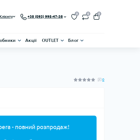
0
0
0
Клієнту
+38 (093) 995-47-38
обники
Акції
OUTLET
Блог
0
pera - повний розпродаж!