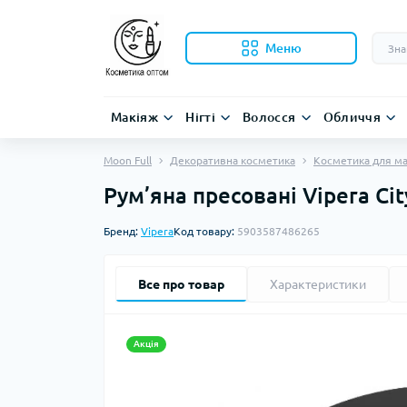
Меню
Макіяж
Нігті
Волосся
Обличчя
Moon Full
Декоративна косметика
Косметика для ма
Рум’яна пресовані Vipera Ci
Бренд:
Vipera
Код товару:
5903587486265
Все про товар
Характеристики
Акція