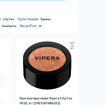
:
Група товарів:
City Fun
Румяна
:
Вага/об’єм:
Компактні
4г
Рум’яна пресовані Vipera City Fun
№26, 4 г (5903587486265)