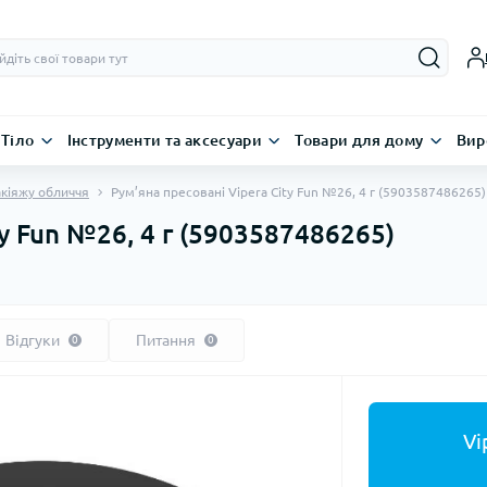
Тіло
Інструменти та аксесуари
Товари для дому
Вир
кіяжу обличчя
Рум’яна пресовані Vipera City Fun №26, 4 г (5903587486265)
ty Fun №26, 4 г (5903587486265)
Відгуки
Питання
0
0
Vi