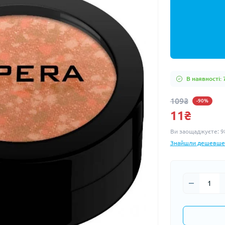
В наявності: 
109₴
-90%
11₴
Ви заощаджуєте:
9
Знайшли дешевше