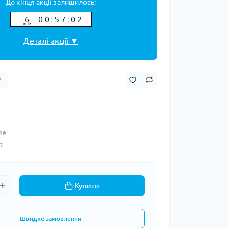
До кінця акції залишилось:
6
0
0
5
7
0
1
:
:
6
0
0
5
7
0
1
днiв
Деталі акції ▼
7
8₴
?
Купити
Швидке замовлення