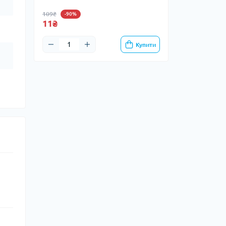
109₴
-90%
11₴
Купити