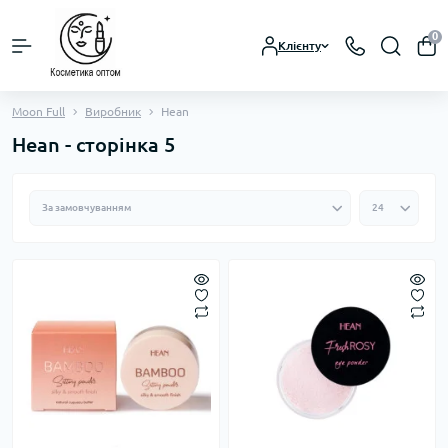
0
Клієнту
Moon Full
Виробник
Hean
Hean - сторінка 5