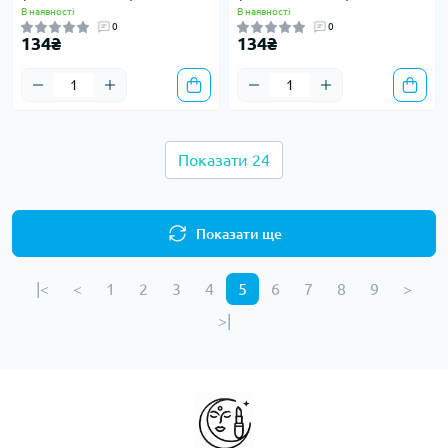
В наявності
В наявності
0
0
134₴
134₴
Показати 24
Показати ще
|<
<
1
2
3
4
5
6
7
8
9
>
>|