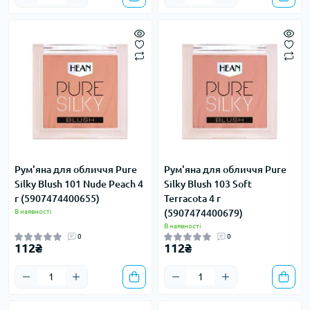
Рум'яна для обличчя Pure
Рум'яна для обличчя Pure
Silky Blush 101 Nude Peach 4
Silky Blush 103 Soft
г (5907474400655)
Terracota 4 г
В наявності
(5907474400679)
В наявності
0
0
112₴
112₴