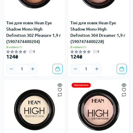
Тіні для повік Hean Eye
Тіні для повік Hean Eye
Shadow Mono High
Shadow Mono High
Definition 302 Pleasure 1,9 г
Definition 304 Dreamer 1,9 г
(5907474400204)
(5907474400228)
В наявності
В наявності
0
0
124₴
124₴
Закінчується