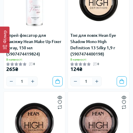
Фільтр
Спрей фіксатор для
Тіні для повік Hean Eye
макіяжу Hean Make Up Fixer
Shadow Mono High
Spray, 150 мл
Definition 13 Silky 1,9 г
(5907474419824)
(5907474400198)
В наявності
В наявності
0
0
265₴
124₴