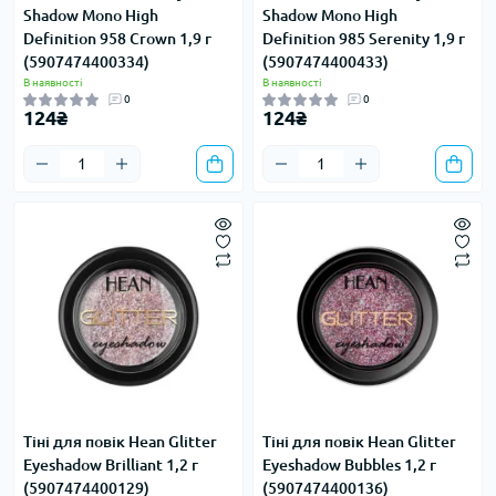
Shadow Mono High
Shadow Mono High
Definition 958 Crown 1,9 г
Definition 985 Serenity 1,9 г
(5907474400334)
(5907474400433)
В наявності
В наявності
0
0
124₴
124₴
Тіні для повік Hean Glitter
Тіні для повік Hean Glitter
Eyeshadow Brilliant 1,2 г
Eyeshadow Bubbles 1,2 г
(5907474400129)
(5907474400136)