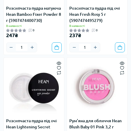
Розсипчаста пудра матуюча
Розсипчаста пудра під очі
Hean Bamboo Fixer Powder 8
Hean Fresh Rosy 5 г
г (5907474400730)
(5907474495279)
В наявності
В наявності
0
0
247₴
237₴
Розсипчаста пудра під очі
Рум'яна для обличчя Hean
Hean Lightening Secret
Blush Baby 01 Pink 3,2 г