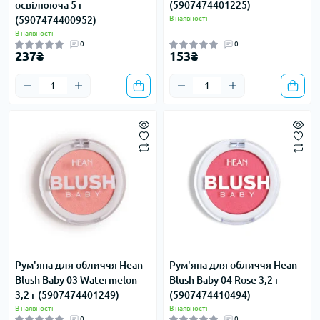
освілююча 5 г
(5907474401225)
(5907474400952)
В наявності
В наявності
0
0
237₴
153₴
Рум'яна для обличчя Hean
Рум'яна для обличчя Hean
Blush Baby 03 Watermelon
Blush Baby 04 Rose 3,2 г
3,2 г (5907474401249)
(5907474410494)
В наявності
В наявності
0
0